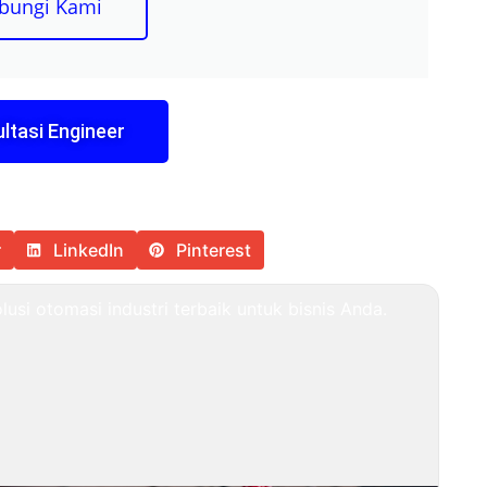
bungi Kami
ltasi Engineer
r
LinkedIn
Pinterest
usi otomasi industri terbaik untuk bisnis Anda.