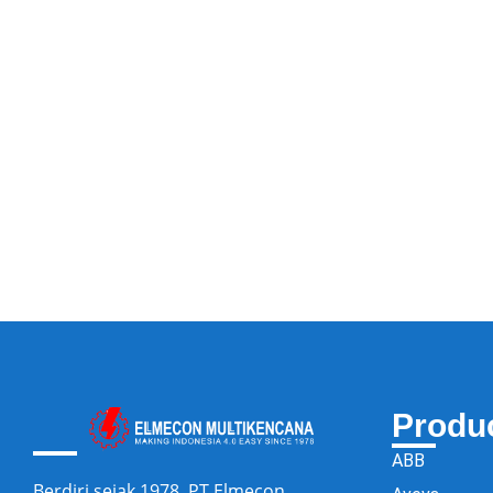
Produ
ABB
Berdiri sejak 1978, PT Elmecon