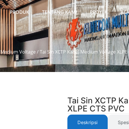
PRODUK
TENTANG KAMI
PROYEK
AC
/
Medium Voltage
/ Tai Sin XCTP Kabel Medium Voltage XLPE
Tai Sin XCTP K
XLPE CTS PVC
Deskripsi
Spesi