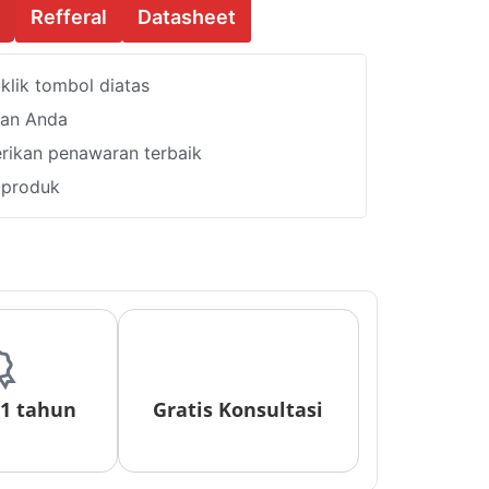
Refferal
Datasheet
lik tombol diatas
han Anda
ikan penawaran terbaik
i produk
 1 tahun
Gratis Konsultasi