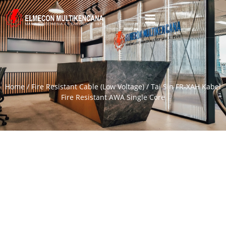
Home
/
Fire Resistant Cable (Low Voltage)
/ Tai Sin FR-XAH Kabel
Fire Resistant AWA Single Core