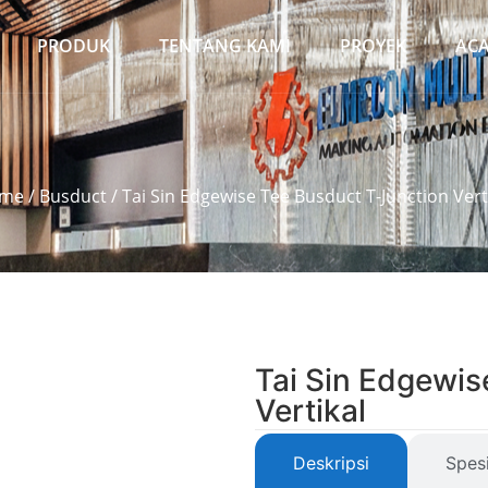
PRODUK
TENTANG KAMI
PROYEK
AC
me
/
Busduct
/ Tai Sin Edgewise Tee Busduct T-Junction Vert
Tai Sin Edgewis
Vertikal
Deskripsi
Spesi