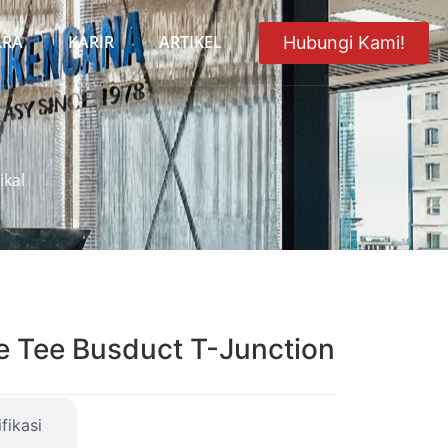
ARA
KARIR
ARTIKEL
Hubungi Kami!
ikal
e Tee Busduct T-Junction
fikasi