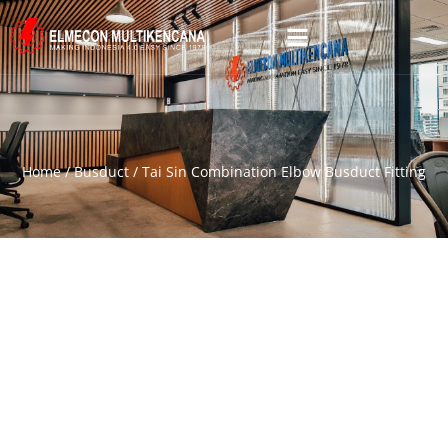
Home
/
Busduct
/ Tai Sin Combination Elbow Busduct Fitting