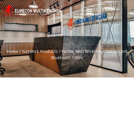
Home
/
Network Products
/ Patlite WIO Wireless Control Unit
Bluetooth 100m