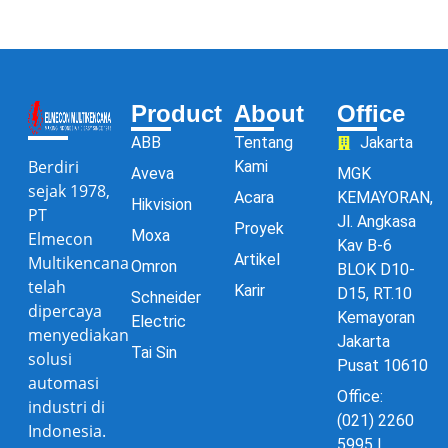
Product
About
Office
ABB
Tentang
Jakarta
Berdiri
Kami
Aveva
MGK
sejak 1978,
Acara
KEMAYORAN,
Hikvision
PT
Jl. Angkasa
Proyek
Moxa
Elmecon
Kav B-6
Artikel
Multikencana
Omron
BLOK D10-
telah
Karir
D15, RT.10
Schneider
dipercaya
Kemayoran
Electric
menyediakan
Jakarta
Tai Sin
solusi
Pusat 10610
automasi
Office:
industri di
(021) 2260
Indonesia.
5995 |