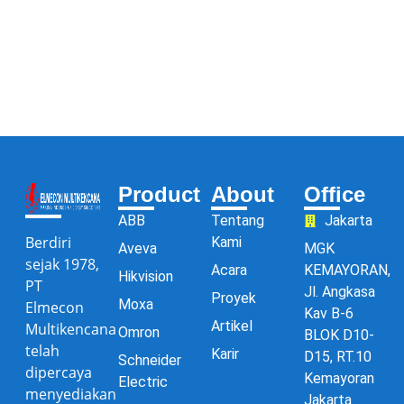
Product
About
Office
ABB
Tentang
Jakarta
Berdiri
Kami
Aveva
MGK
sejak 1978,
Acara
KEMAYORAN,
Hikvision
PT
Jl. Angkasa
Proyek
Moxa
Elmecon
Kav B-6
Artikel
Multikencana
Omron
BLOK D10-
telah
Karir
D15, RT.10
Schneider
dipercaya
Kemayoran
Electric
menyediakan
Jakarta