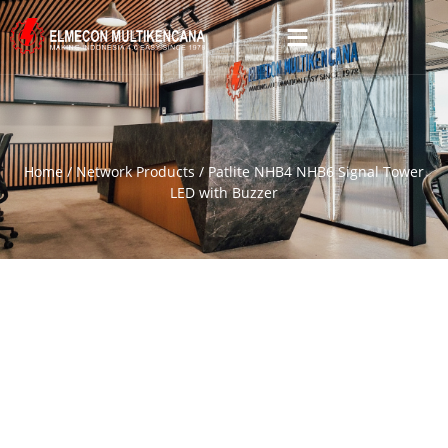
Home
/
Network Products
/ Patlite NHB4 NHB6 Signal Tower
LED with Buzzer