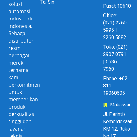
Tai Sin
solusi
Pusat 10610
automasi
Office:
industri di
(021) 2260
Indonesia.
5995 |
Sebagai
2260 5882
distributor
Toko: (021)
resmi
2907 0791
berbagai
| 6586
merek
7960
ternama,
kami
Phone: +62
berkomitmen
811
untuk
19060605
memberikan
Makassar
produk
berkualitas
Jl. Perintis
tinggi dan
Kemerdekaan
layanan
KM 12, Ruko
teknis
No.17,