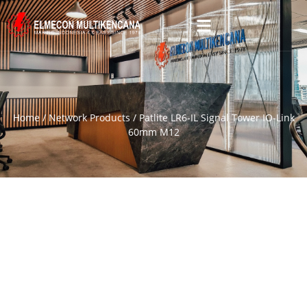
Home
/
Network Products
/ Patlite LR6-IL Signal Tower IO-Link
60mm M12