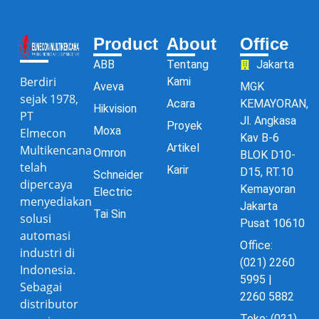
Product
About
Office
ABB
Tentang
Jakarta
Berdiri
Kami
Aveva
MGK
sejak 1978,
Acara
KEMAYORAN,
Hikvision
PT
Jl. Angkasa
Proyek
Moxa
Elmecon
Kav B-6
Artikel
Multikencana
Omron
BLOK D10-
telah
Karir
D15, RT.10
Schneider
dipercaya
Kemayoran
Electric
menyediakan
Jakarta
Tai Sin
solusi
Pusat 10610
automasi
Office:
industri di
(021) 2260
Indonesia.
5995 |
Sebagai
2260 5882
distributor
Toko: (021)