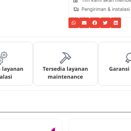
Tim kami akan member
Pengiriman & instalas
a layanan
Tersedia layanan
Garansi
alasi
maintenance