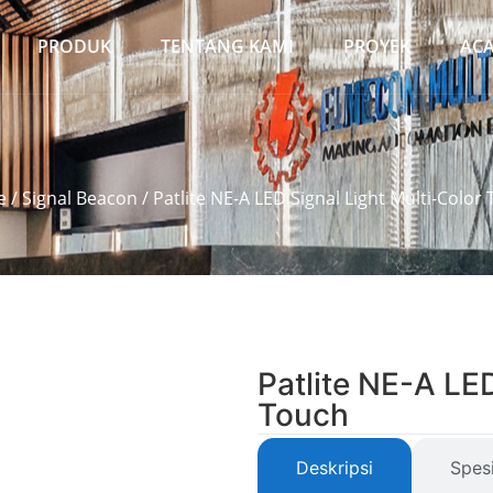
PRODUK
TENTANG KAMI
PROYEK
AC
e
/
Signal Beacon
/ Patlite NE-A LED Signal Light Multi-Color
Patlite NE-A LED
Touch
Deskripsi
Spesi