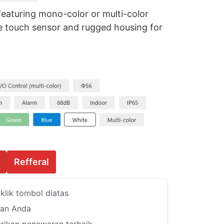
featuring mono-color or multi-color
e touch sensor and rugged housing for
Refferal
lik tombol diatas
han Anda