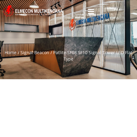
Home
/
Signal Beacon
/ Patlite SF08 SF10 Signal Tower LED Flat
Type