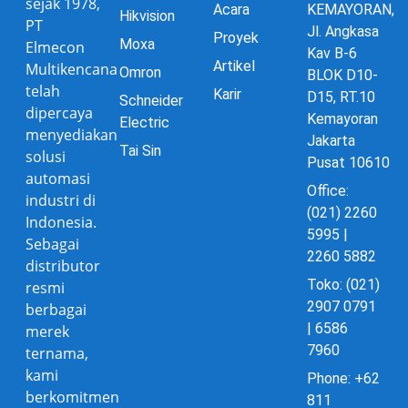
sejak 1978,
Acara
KEMAYORAN,
Hikvision
PT
Jl. Angkasa
Proyek
Moxa
Elmecon
Kav B-6
Artikel
Multikencana
Omron
BLOK D10-
telah
Karir
D15, RT.10
Schneider
dipercaya
Kemayoran
Electric
menyediakan
Jakarta
Tai Sin
solusi
Pusat 10610
automasi
Office:
industri di
(021) 2260
Indonesia.
5995 |
Sebagai
2260 5882
distributor
Toko: (021)
resmi
2907 0791
berbagai
| 6586
merek
7960
ternama,
kami
Phone: +62
berkomitmen
811