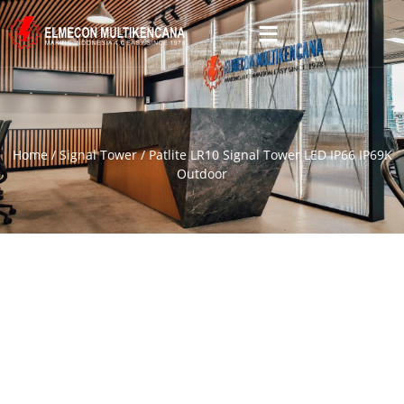
Home
/
Signal Tower
/ Patlite LR10 Signal Tower LED IP66 IP69K
Outdoor