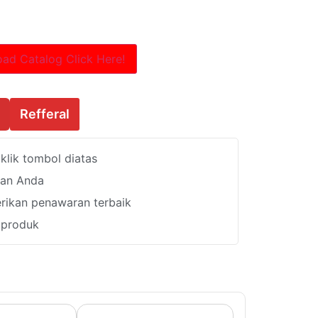
ad Catalog Click Here!
Refferal
lik tombol diatas
han Anda
ikan penawaran terbaik
i produk