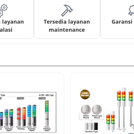
a layanan
Tersedia layanan
Garansi
alasi
maintenance