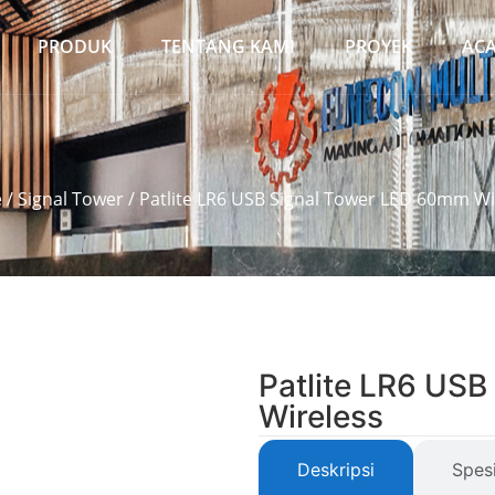
PRODUK
TENTANG KAMI
PROYEK
AC
e
/
Signal Tower
/ Patlite LR6 USB Signal Tower LED 60mm Wi
Patlite LR6 US
Wireless
Deskripsi
Spesi