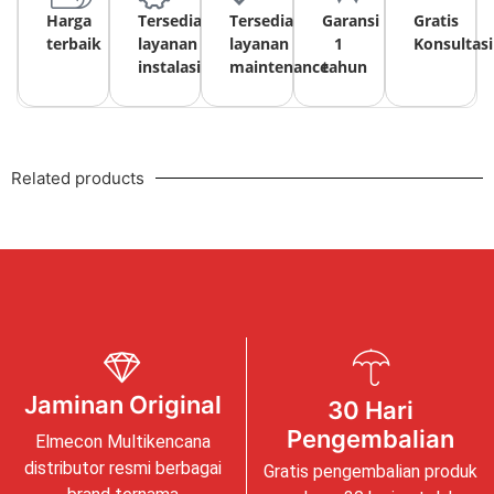
Harga
Tersedia
Tersedia
Garansi
Gratis
terbaik
layanan
layanan
1
Konsultasi
instalasi
maintenance
tahun
Related products
Jaminan Original
30 Hari
Pengembalian
Elmecon Multikencana
distributor resmi berbagai
Gratis pengembalian produk