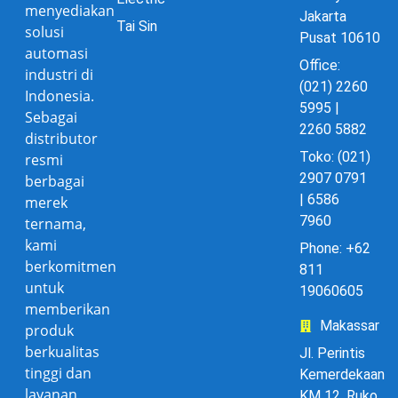
menyediakan
Jakarta
Tai Sin
solusi
Pusat 10610
automasi
Office:
industri di
(021) 2260
Indonesia.
5995 |
Sebagai
2260 5882
distributor
Toko: (021)
resmi
2907 0791
berbagai
| 6586
merek
7960
ternama,
kami
Phone: +62
berkomitmen
811
untuk
19060605
memberikan
Makassar
produk
berkualitas
Jl. Perintis
tinggi dan
Kemerdekaan
layanan
KM 12, Ruko