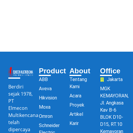
Product
About
Office
ABB
Tentang
Jakarta
Berdiri
Kami
Aveva
MGK
sejak 1978,
Acara
KEMAYORAN,
Hikvision
PT
Jl. Angkasa
Proyek
Moxa
Elmecon
Kav B-6
Artikel
Multikencana
Omron
BLOK D10-
telah
Karir
D15, RT.10
Schneider
dipercaya
Kemayoran
Electric