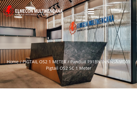
Home
/
PIGTAIL OS2 1 METER
/ Panduit F91BN1NNNSNM001
Pigtail OS2 SC 1 Meter