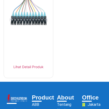
Panduit
F91BN1NNNSNM001
Pigtail OS2 SC 1 Meter
Lihat Detail Produk
Product
About
Office
ABB
Tentang
Jakarta