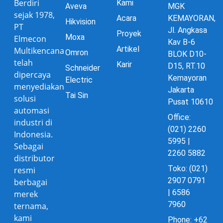
Berdiri
Kami
Aveva
MGK
sejak 1978,
Acara
KEMAYORAN,
Hikvision
PT
Jl. Angkasa
Proyek
Moxa
Elmecon
Kav B-6
Artikel
Multikencana
Omron
BLOK D10-
telah
Karir
D15, RT.10
Schneider
dipercaya
Kemayoran
Electric
menyediakan
Jakarta
Tai Sin
solusi
Pusat 10610
automasi
Office:
industri di
(021) 2260
Indonesia.
5995 |
Sebagai
2260 5882
distributor
Toko: (021)
resmi
2907 0791
berbagai
| 6586
merek
7960
ternama,
kami
Phone: +62