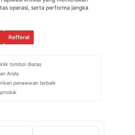
ilitas operasi, serta performa jangka
Refferal
lik tombol diatas
han Anda
ikan penawaran terbaik
i produk