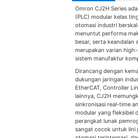
Omron CJ2H Series adal
(PLC) modular kelas tin
otomasi industri berska
menuntut performa mak
besar, serta keandalan s
merupakan varian high-
sistem manufaktur komple
Dirancang dengan kema
dukungan jaringan indus
EtherCAT, Controller Li
lainnya, CJ2H memungki
sinkronisasi real-time a
modular yang fleksibel 
perangkat lunak pemrog
sangat cocok untuk lini
otomasi terintegrasi, da