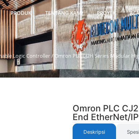
PRODUK
TENTANG KAMI
PROYEK
AC
ble Logic Controller
/ Omron PLC CJ2H Series Modular Hig
Omron PLC CJ2H
End EtherNet/IP
Deskripsi
Spesi