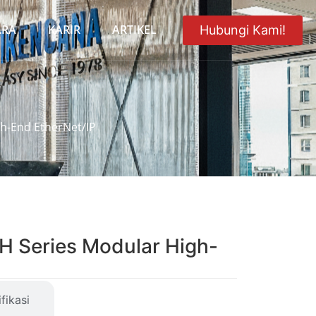
ARA
KARIR
ARTIKEL
Hubungi Kami!
h-End EtherNet/IP
 Series Modular High-
fikasi