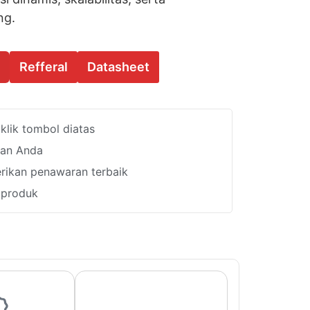
ng.
Refferal
Datasheet
lik tombol diatas
han Anda
ikan penawaran terbaik
i produk