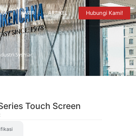
ARA
KARIR
ARTIKEL
Hubungi Kami!
ndustri Sysmac
eries Touch Screen
c
fikasi