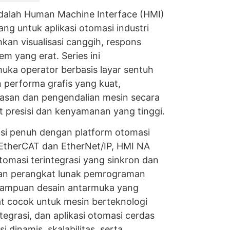
dalah Human Machine Interface (HMI)
ang untuk aplikasi otomasi industri
n visualisasi canggih, respons
em yang erat. Series ini
ka operator berbasis layar sentuh
n performa grafis yang kuat,
san dan pengendalian mesin secara
t presisi dan kenyamanan yang tinggi.
asi penuh dengan platform otomasi
 EtherCAT dan EtherNet/IP, HMI NA
omasi terintegrasi yang sinkron dan
gan perangkat lunak pemrograman
ampuan desain antarmuka yang
ngat cocok untuk mesin berteknologi
integrasi, dan aplikasi otomasi cerdas
i dinamis, skalabilitas, serta