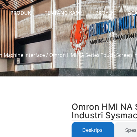
PRODUK
TENTANG KAMI
PROYEK
AC
 Machine Interface
/ Omron HMI NA Series Touch Screen I
Omron HMI NA S
Industri Sysma
Deskripsi
Spesi