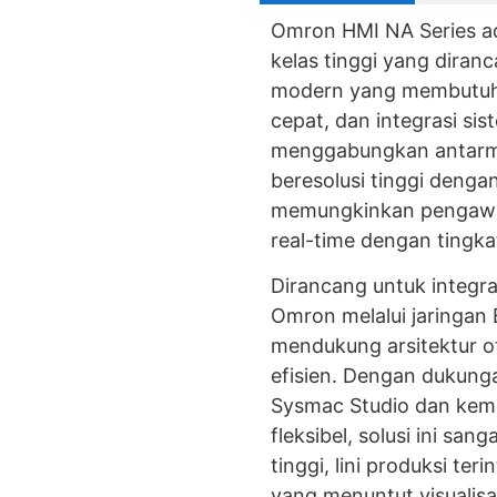
Omron HMI NA Series a
kelas tinggi yang diranc
modern yang membutuhka
cepat, dan integrasi sist
menggabungkan antarmu
beresolusi tinggi denga
memungkinkan pengawa
real-time dengan tingka
Dirancang untuk integr
Omron melalui jaringan
mendukung arsitektur ot
efisien. Dengan dukun
Sysmac Studio dan kem
fleksibel, solusi ini sa
tinggi, lini produksi ter
yang menuntut visualisas