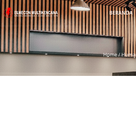
BERANDA
Home
/
Human