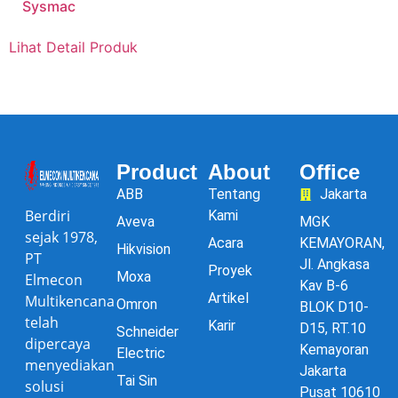
Sysmac
Lihat Detail Produk
Product
About
Office
ABB
Tentang
Jakarta
Berdiri
Kami
Aveva
MGK
sejak 1978,
Acara
KEMAYORAN,
Hikvision
PT
Jl. Angkasa
Proyek
Moxa
Elmecon
Kav B-6
Artikel
Multikencana
Omron
BLOK D10-
telah
Karir
D15, RT.10
Schneider
dipercaya
Kemayoran
Electric
menyediakan
Jakarta
Tai Sin
solusi
Pusat 10610