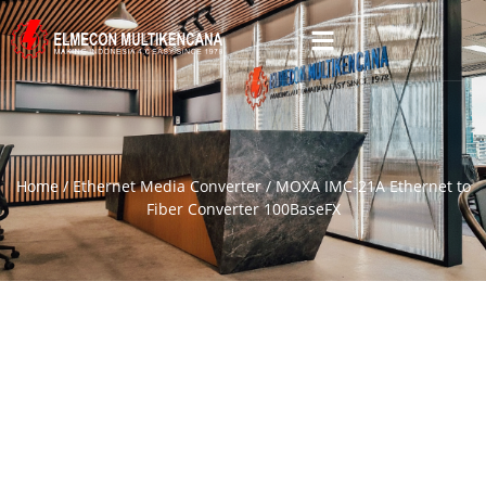
Home
/
Ethernet Media Converter
/ MOXA IMC-21A Ethernet to
Fiber Converter 100BaseFX