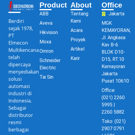
Product
About
Office
ABB
Tentang
Jakarta
Berdiri
Kami
Aveva
MGK
sejak 1978,
Acara
KEMAYORAN,
Hikvision
PT
Jl. Angkasa
Proyek
Moxa
Elmecon
Kav B-6
Artikel
Multikencana
Omron
BLOK D10-
telah
Karir
D15, RT.10
Schneider
dipercaya
Kemayoran
Electric
menyediakan
Jakarta
Tai Sin
solusi
Pusat 10610
automasi
Office:
industri di
(021) 2260
Indonesia.
5995 |
Sebagai
2260 5882
distributor
Toko: (021)
resmi
2907 0791
berbagai