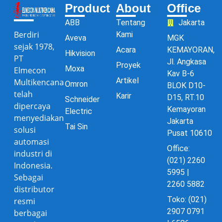
Product
About
Office
ABB
Tentang
Jakarta
Berdiri
Kami
Aveva
MGK
sejak 1978,
Acara
KEMAYORAN,
Hikvision
PT
Jl. Angkasa
Proyek
Moxa
Elmecon
Kav B-6
Artikel
Multikencana
Omron
BLOK D10-
telah
Karir
D15, RT.10
Schneider
dipercaya
Kemayoran
Electric
menyediakan
Jakarta
Tai Sin
solusi
Pusat 10610
automasi
Office:
industri di
(021) 2260
Indonesia.
5995 |
Sebagai
2260 5882
distributor
Toko: (021)
resmi
2907 0791
berbagai