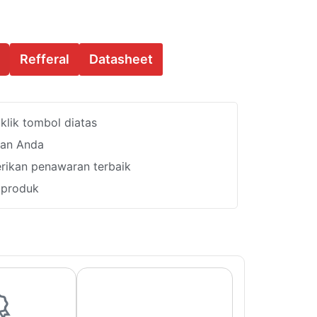
Refferal
Datasheet
lik tombol diatas
han Anda
ikan penawaran terbaik
i produk