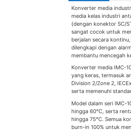
Konverter media indust
media kelas industri a
(dengan konektor SC/ST
sangat cocok untuk menj
berjalan secara kontinu
dilengkapi dengan alarm
membantu mencegah ker
Konverter media IMC-10
yang keras, termasuk a
Division 2/Zone 2, IECE
serta memenuhi standar
Model dalam seri IMC-1
hingga 60°C, serta ren
hingga 75°C. Semua konv
burn-in 100% untuk mem