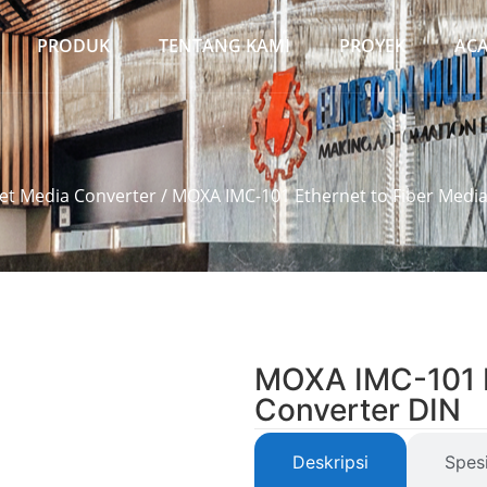
PRODUK
TENTANG KAMI
PROYEK
AC
et Media Converter
/ MOXA IMC-101 Ethernet to Fiber Medi
MOXA IMC-101 E
Converter DIN
Deskripsi
Spesi