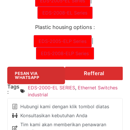
|
EDS-2005-EL Series
EDS-2008-EL Series
Plastic housing options :
|
EDS-2005-ELP Series
EDS-2008-ELP Series
Refferal
PESAN VIA
WHATSAPP
Tags
EDS-2000-EL SERIES
,
Ethernet Switches
:
industrial
Hubungi kami dengan klik tombol diatas
Konsultasikan kebutuhan Anda
Tim kami akan memberikan penawaran