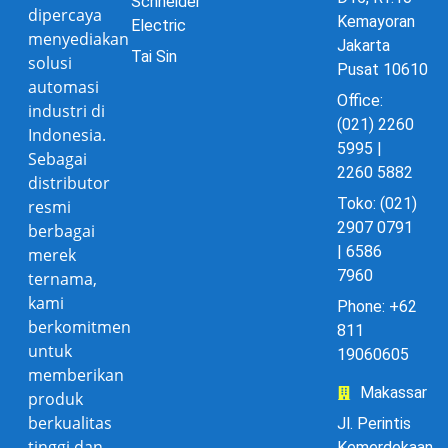
Schneider
dipercaya
Kemayoran
Electric
menyediakan
Jakarta
Tai Sin
solusi
Pusat 10610
automasi
Office:
industri di
(021) 2260
Indonesia.
5995 |
Sebagai
2260 5882
distributor
Toko: (021)
resmi
2907 0791
berbagai
| 6586
merek
7960
ternama,
kami
Phone: +62
berkomitmen
811
untuk
19060605
memberikan
Makassar
produk
berkualitas
Jl. Perintis
tinggi dan
Kemerdekaan