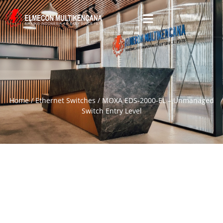
Home
/
Ethernet Switches
/ MOXA EDS-2000-EL – Unmanaged
Switch Entry Level