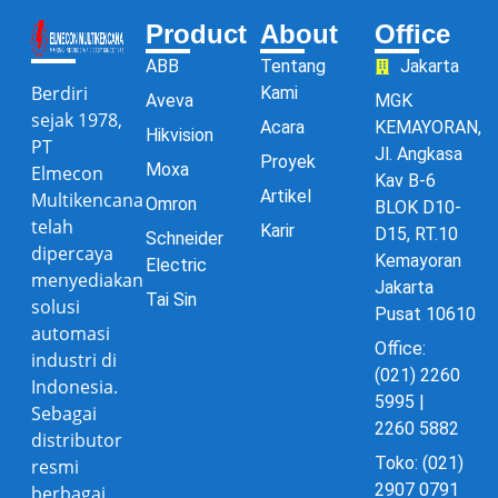
Product
About
Office
ABB
Tentang
Jakarta
Berdiri
Kami
Aveva
MGK
sejak 1978,
Acara
KEMAYORAN,
Hikvision
PT
Jl. Angkasa
Proyek
Moxa
Elmecon
Kav B-6
Artikel
Multikencana
Omron
BLOK D10-
telah
Karir
D15, RT.10
Schneider
dipercaya
Kemayoran
Electric
menyediakan
Jakarta
Tai Sin
solusi
Pusat 10610
automasi
Office:
industri di
(021) 2260
Indonesia.
5995 |
Sebagai
2260 5882
distributor
Toko: (021)
resmi
2907 0791
berbagai