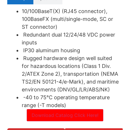
10/100BaseT(X) (RJ45 connector),
100BaseFX (multi/single-mode, SC or
ST connector)
Redundant dual 12/24/48 VDC power
inputs
IP30 aluminum housing
Rugged hardware design well suited
for hazardous locations (Class 1 Div.
2/ATEX Zone 2), transportation (NEMA
TS2/EN 50121-4/e-Mark), and maritime
environments (DNV/GL/LR/ABS/NK)
-40 to 75°C operating temperature
range (-T models)
Download Catalog Click Here!