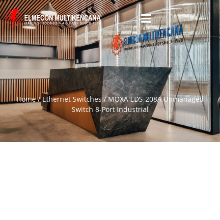
Home
/
Ethernet Switches
/ MOXA EDS-208A Unmanaged
Switch 8-Port Industrial