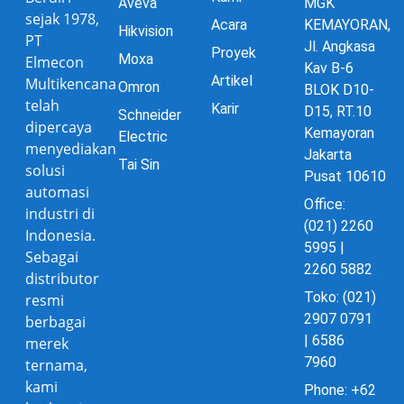
Aveva
MGK
sejak 1978,
Acara
KEMAYORAN,
Hikvision
PT
Jl. Angkasa
Proyek
Moxa
Elmecon
Kav B-6
Artikel
Multikencana
Omron
BLOK D10-
telah
Karir
D15, RT.10
Schneider
dipercaya
Kemayoran
Electric
menyediakan
Jakarta
Tai Sin
solusi
Pusat 10610
automasi
Office:
industri di
(021) 2260
Indonesia.
5995 |
Sebagai
2260 5882
distributor
Toko: (021)
resmi
2907 0791
berbagai
| 6586
merek
7960
ternama,
kami
Phone: +62