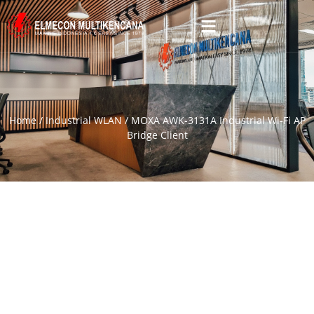
Home
/
Industrial WLAN
/ MOXA AWK-3131A Industrial Wi-Fi AP
Bridge Client