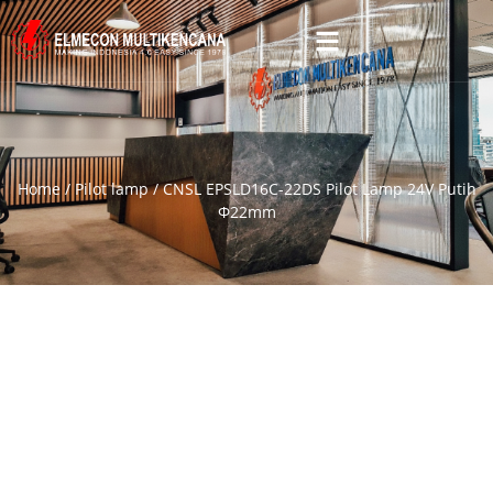
Home
/
Pilot lamp
/ CNSL EPSLD16C-22DS Pilot Lamp 24V Putih
Φ22mm