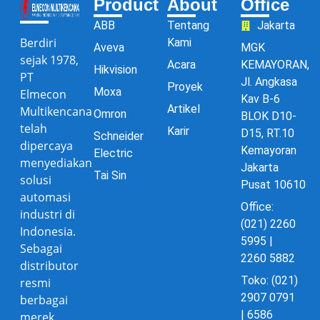
Product
About
Office
ABB
Tentang
Jakarta
Berdiri
Kami
Aveva
MGK
sejak 1978,
Acara
KEMAYORAN,
Hikvision
PT
Jl. Angkasa
Proyek
Moxa
Elmecon
Kav B-6
Artikel
Multikencana
Omron
BLOK D10-
telah
Karir
D15, RT.10
Schneider
dipercaya
Kemayoran
Electric
menyediakan
Jakarta
Tai Sin
solusi
Pusat 10610
automasi
Office:
industri di
(021) 2260
Indonesia.
5995 |
Sebagai
2260 5882
distributor
Toko: (021)
resmi
2907 0791
berbagai
| 6586
merek