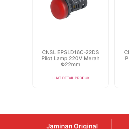
CNSL EPSLD16C-22DS
C
Pilot Lamp 220V Merah
P
Φ22mm
LIHAT DETAIL PRODUK
Jaminan Original