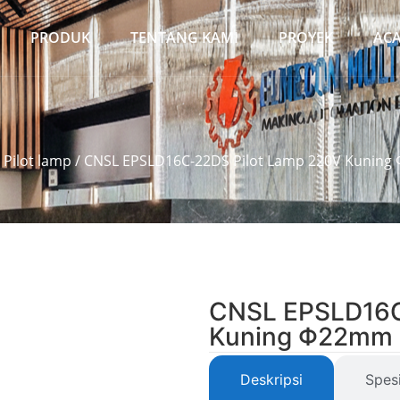
PRODUK
TENTANG KAMI
PROYEK
AC
/
Pilot lamp
/ CNSL EPSLD16C-22DS Pilot Lamp 220V Kunin
CNSL EPSLD16C
Kuning Φ22mm
Deskripsi
Spesi