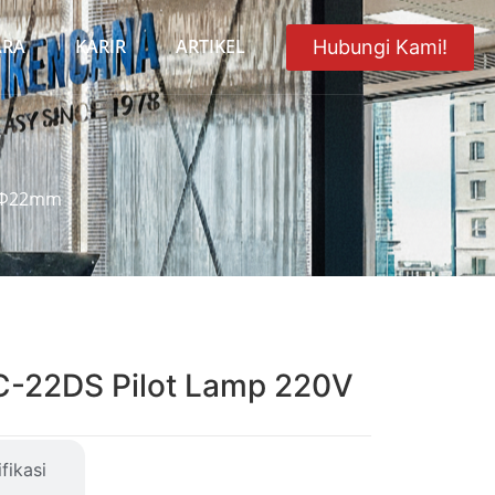
ARA
KARIR
ARTIKEL
Hubungi Kami!
g Φ22mm
-22DS Pilot Lamp 220V
fikasi