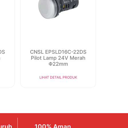
DS
CNSL EPSLD16C-22DS
n
Pilot Lamp 24V Merah
Φ22mm
LIHAT DETAIL PRODUK
uruh
100% Aman