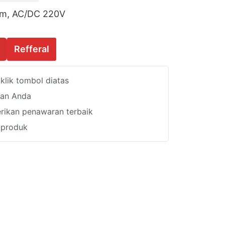
mm, AC/DC 220V
Refferal
lik tombol diatas
han Anda
ikan penawaran terbaik
i produk