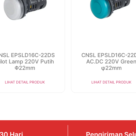
NSL EPSLD16C-22DS
CNSL EPSLD16C-22
ilot Lamp 220V Putih
AC.DC 220V Gree
Φ22mm
φ22mm
LIHAT DETAIL PRODUK
LIHAT DETAIL PRODUK
30 Hari
Pengiriman Sel