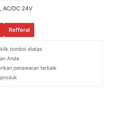
m, AC/DC 24V
Refferal
lik tombol diatas
han Anda
ikan penawaran terbaik
i produk