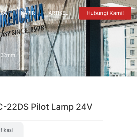
ARA
KARIR
ARTIKEL
Hubungi Kami!
 Φ22mm
-22DS Pilot Lamp 24V
fikasi