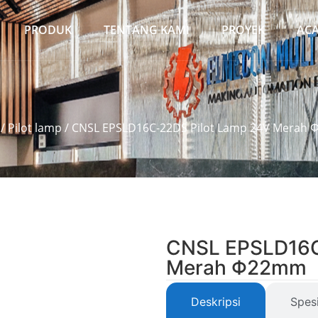
PRODUK
TENTANG KAMI
PROYEK
AC
/
Pilot lamp
/ CNSL EPSLD16C-22DS Pilot Lamp 24V Merah
CNSL EPSLD16C
Merah Φ22mm
Deskripsi
Spesi