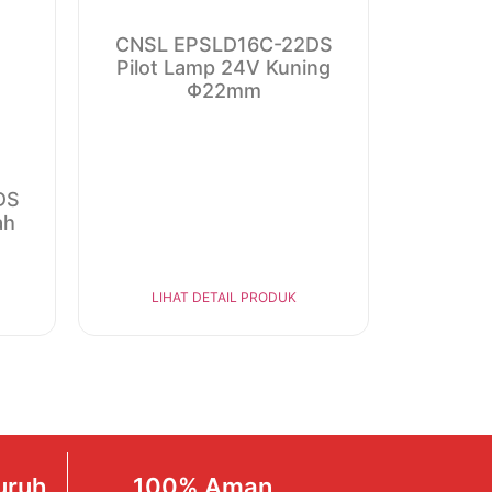
CNSL EPSLD16C-22DS
Pilot Lamp 24V Kuning
Φ22mm
DS
ah
LIHAT DETAIL PRODUK
uruh
100% Aman