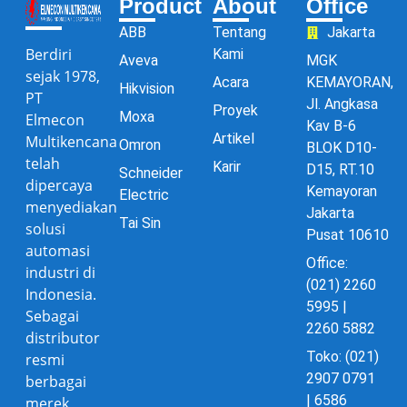
Product
About
Office
ABB
Tentang
Jakarta
Berdiri
Kami
Aveva
MGK
sejak 1978,
Acara
KEMAYORAN,
Hikvision
PT
Jl. Angkasa
Proyek
Moxa
Elmecon
Kav B-6
Artikel
Multikencana
Omron
BLOK D10-
telah
Karir
D15, RT.10
Schneider
dipercaya
Kemayoran
Electric
menyediakan
Jakarta
Tai Sin
solusi
Pusat 10610
automasi
Office:
industri di
(021) 2260
Indonesia.
5995 |
Sebagai
2260 5882
distributor
Toko: (021)
resmi
2907 0791
berbagai
| 6586
merek