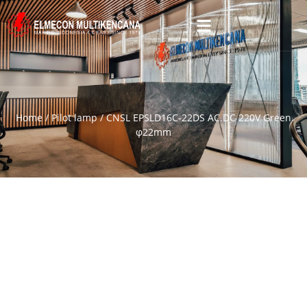
Home
/
Pilot lamp
/ CNSL EPSLD16C-22DS AC.DC 220V Green
φ22mm