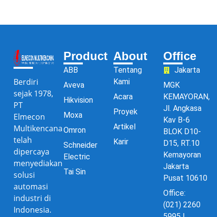
Product
About
Office
ABB
Tentang
Jakarta
Berdiri
Kami
Aveva
MGK
sejak 1978,
Acara
KEMAYORAN,
Hikvision
PT
Jl. Angkasa
Proyek
Moxa
Elmecon
Kav B-6
Artikel
Multikencana
Omron
BLOK D10-
telah
Karir
D15, RT.10
Schneider
dipercaya
Kemayoran
Electric
menyediakan
Jakarta
Tai Sin
solusi
Pusat 10610
automasi
Office:
industri di
(021) 2260
Indonesia.
5995 |