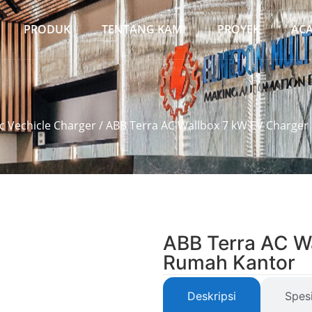
PRODUK
TENTANG KAMI
PROYEK
AC
ic Vechicle Charger
/ ABB Terra AC Wallbox 7 kW EV Charge
ABB Terra AC W
Rumah Kantor
Deskripsi
Spesi