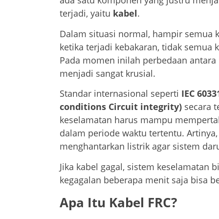
ada satu komponen yang justru menjad
terjadi, yaitu
kabel
.
Dalam situasi normal, hampir semua k
ketika terjadi kebakaran, tidak semu
Pada momen inilah perbedaan antara 
menjadi sangat krusial.
Standar internasional seperti
IEC 60331
conditions Circuit integrity)
secara t
keselamatan harus mampu mempertahank
dalam periode waktu tertentu. Artinya,
menghantarkan listrik agar sistem darur
Jika kabel gagal, sistem keselamatan 
kegagalan beberapa menit saja bisa b
Apa Itu Kabel FRC?