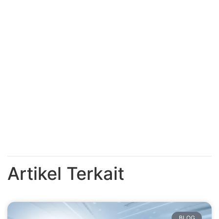
Artikel Terkait
BLOG