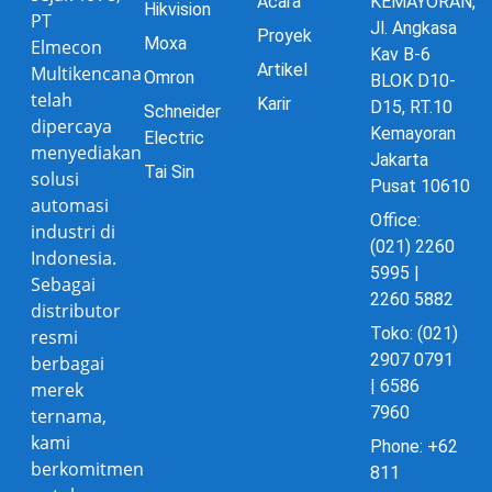
Acara
KEMAYORAN,
Hikvision
PT
Jl. Angkasa
Proyek
Moxa
Elmecon
Kav B-6
Artikel
Multikencana
Omron
BLOK D10-
telah
Karir
D15, RT.10
Schneider
dipercaya
Kemayoran
Electric
menyediakan
Jakarta
Tai Sin
solusi
Pusat 10610
automasi
Office:
industri di
(021) 2260
Indonesia.
5995 |
Sebagai
2260 5882
distributor
Toko: (021)
resmi
2907 0791
berbagai
| 6586
merek
7960
ternama,
kami
Phone: +62
berkomitmen
811