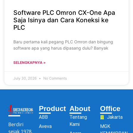
Software PLC Omron CX-One Apa
Saja Isinya dan Cara Koneksi ke
PLC
Baru pertama kali pegang PLC Omron dan bingung
software apa yang harus dipasang dulu? Banyak
SELENGKAPNYA »
July 30, 2026
No Comments
Product
About
Office
ABB
Tentang
Jakarta
Berdiri
Kami
Aveva
MGK
sejak 1978,