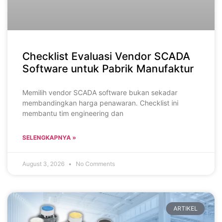
Checklist Evaluasi Vendor SCADA
Software untuk Pabrik Manufaktur
Memilih vendor SCADA software bukan sekadar
membandingkan harga penawaran. Checklist ini
membantu tim engineering dan
SELENGKAPNYA »
August 3, 2026
No Comments
ARTIKEL