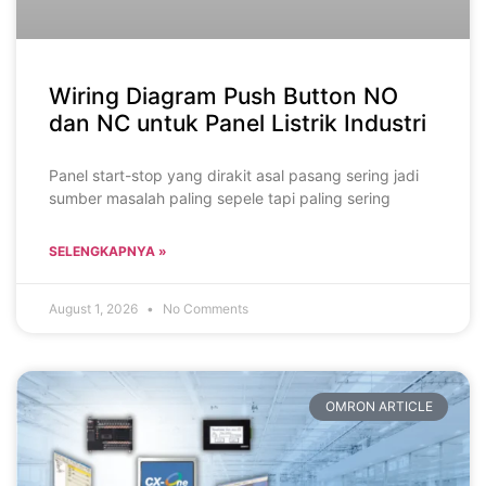
Wiring Diagram Push Button NO
dan NC untuk Panel Listrik Industri
Panel start-stop yang dirakit asal pasang sering jadi
sumber masalah paling sepele tapi paling sering
SELENGKAPNYA »
August 1, 2026
No Comments
OMRON ARTICLE