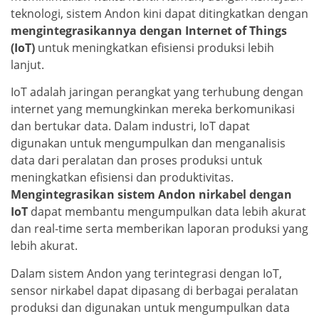
teknologi, sistem Andon kini dapat ditingkatkan dengan
mengintegrasikannya dengan Internet of Things
(IoT)
untuk meningkatkan efisiensi produksi lebih
lanjut.
IoT adalah jaringan perangkat yang terhubung dengan
internet yang memungkinkan mereka berkomunikasi
dan bertukar data. Dalam industri, IoT dapat
digunakan untuk mengumpulkan dan menganalisis
data dari peralatan dan proses produksi untuk
meningkatkan efisiensi dan produktivitas.
Mengintegrasikan sistem Andon nirkabel dengan
IoT
dapat membantu mengumpulkan data lebih akurat
dan real-time serta memberikan laporan produksi yang
lebih akurat.
Dalam sistem Andon yang terintegrasi dengan IoT,
sensor nirkabel dapat dipasang di berbagai peralatan
produksi dan digunakan untuk mengumpulkan data