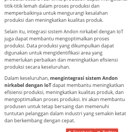
titik-titik lemah dalam proses produksi dan
memperbaikinya untuk mengurangi kesalahan
produksi dan meningkatkan kualitas produk.
Selain itu, integrasi sistem Andon nirkabel dengan IoT
juga dapat membantu mengoptimalkan proses
produksi. Data produksi yang dikumpulkan dapat
digunakan untuk mengidentifikasi area yang
memerlukan perbaikan dan meningkatkan efisiensi
produksi secara keseluruhan.
Dalam keseluruhan,
mengintegrasi sistem Andon
nirkabel dengan IoT
dapat membantu meningkatkan
efisiensi produksi, meningkatkan kualitas produk, dan
mengoptimalkan proses produksi. Ini akan membantu
produsen untuk tetap bersaing dan memenuhi
tuntutan pelanggan dalam industri yang semakin ketat
dan berkembang dengan cepat.