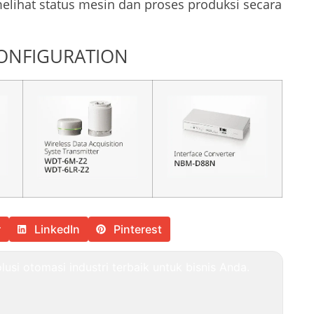
elihat status mesin dan proses produksi secara
CONFIGURATION
r
LinkedIn
Pinterest
usi otomasi industri terbaik untuk bisnis Anda.