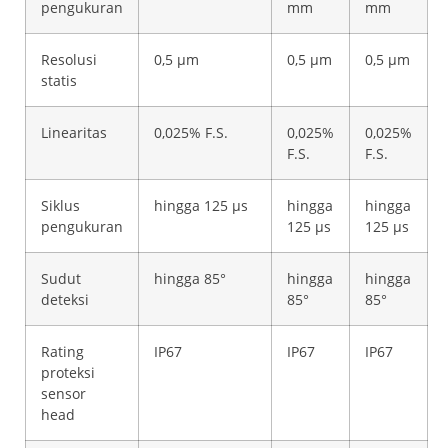
pengukuran
mm
mm
Resolusi
0,5 μm
0,5 μm
0,5 μm
statis
Linearitas
0,025% F.S.
0,025%
0,025%
F.S.
F.S.
Siklus
hingga 125 μs
hingga
hingga
pengukuran
125 μs
125 μs
Sudut
hingga 85°
hingga
hingga
deteksi
85°
85°
Rating
IP67
IP67
IP67
proteksi
sensor
head