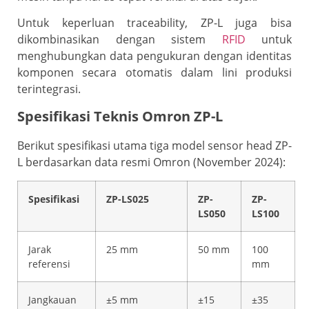
Untuk keperluan traceability, ZP-L juga bisa
dikombinasikan dengan sistem
RFID
untuk
menghubungkan data pengukuran dengan identitas
komponen secara otomatis dalam lini produksi
terintegrasi.
Spesifikasi Teknis Omron ZP-L
Berikut spesifikasi utama tiga model sensor head ZP-
L berdasarkan data resmi Omron (November 2024):
Spesifikasi
ZP-LS025
ZP-
ZP-
LS050
LS100
Jarak
25 mm
50 mm
100
referensi
mm
Jangkauan
±5 mm
±15
±35