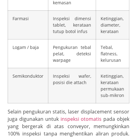
kemasan
Farmasi
Inspeksi dimensi
Ketinggian,
tablet, kerataan
diameter,
tutup botol infus
kerataan
Logam / baja
Pengukuran tebal
Tebal,
pelat, deteksi
flatness,
warpage
kelurusan
Semikonduktor
Inspeksi wafer,
Ketinggian,
posisi die attach
kerataan
permukaan
sub-mikron
Selain pengukuran statis, laser displacement sensor
juga digunakan untuk
inspeksi otomatis
pada objek
yang bergerak di atas conveyor, memungkinkan
100% inspeksi tanpa menghentikan aliran produk.