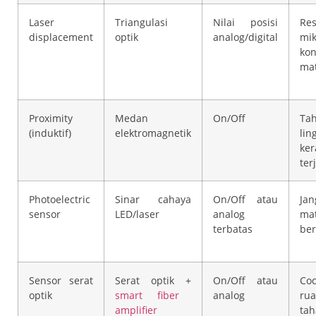
Laser
Triangulasi
Nilai posisi
Re
displacement
optik
analog/digital
mi
ko
mat
Proximity
Medan
On/Off
Ta
(induktif)
elektromagnetik
lin
ke
ter
Photoelectric
Sinar cahaya
On/Off atau
Jan
sensor
LED/laser
analog
mat
terbatas
be
Sensor serat
Serat optik +
On/Off atau
Co
optik
smart fiber
analog
ru
amplifier
ta