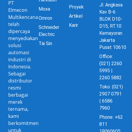
PT
Jl. Angkasa
Proyek
Moxa
Elmecon
Kav B-6
Artikel
Multikencana
Omron
BLOK D10-
telah
Karir
D15, RT.10
Schneider
dipercaya
Kemayoran
Electric
menyediakan
Jakarta
Tai Sin
solusi
Pusat 10610
automasi
Office:
industri di
(021) 2260
Indonesia.
5995 |
Sebagai
2260 5882
distributor
Toko: (021)
resmi
2907 0791
berbagai
| 6586
merek
7960
ternama,
kami
Phone: +62
berkomitmen
811
untuk
19060605