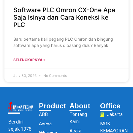
Software PLC Omron CX-One Apa
Saja Isinya dan Cara Koneksi ke
PLC
Baru pertama kali pegang PLC Omron dan bingung
software apa yang harus dipasang dulu? Banyak
SELENGKAPNYA »
July 30, 2026
No Comments
Product
About
Office
ABB
Tentang
Jakarta
Berdiri
Kami
Aveva
MGK
sejak 1978,
Acara
KEMAYORAN,
Hikvision