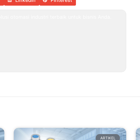
r
LinkedIn
Pinterest
usi otomasi industri terbaik untuk bisnis Anda.
ARTIKEL