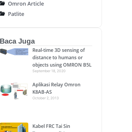
Omron Article
Patlite
Baca Juga
Real-time 3D sensing of
distance to humans or
objects using OMRON B5L
September 18, 2020
Aplikasi Relay Omron
K8AB-AS
October 2, 2013
Kabel FRC Tai Sin