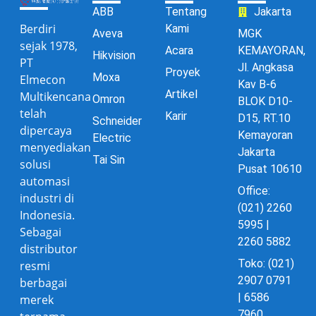
ABB
Tentang
Jakarta
Berdiri
Kami
Aveva
MGK
sejak 1978,
Acara
KEMAYORAN,
Hikvision
PT
Jl. Angkasa
Proyek
Moxa
Elmecon
Kav B-6
Artikel
Multikencana
Omron
BLOK D10-
telah
Karir
D15, RT.10
Schneider
dipercaya
Kemayoran
Electric
menyediakan
Jakarta
Tai Sin
solusi
Pusat 10610
automasi
Office:
industri di
(021) 2260
Indonesia.
5995 |
Sebagai
2260 5882
distributor
Toko: (021)
resmi
2907 0791
berbagai
| 6586
merek
7960