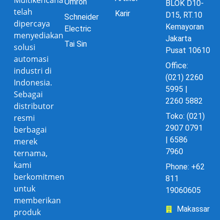
Omron
BLOK D10-
telah
Karir
D15, RT.10
Schneider
dipercaya
Kemayoran
Electric
menyediakan
Jakarta
Tai Sin
solusi
Pusat 10610
automasi
Office:
industri di
(021) 2260
Indonesia.
5995 |
Sebagai
2260 5882
distributor
Toko: (021)
resmi
2907 0791
berbagai
| 6586
merek
7960
ternama,
kami
Phone: +62
berkomitmen
811
untuk
19060605
memberikan
Makassar
produk