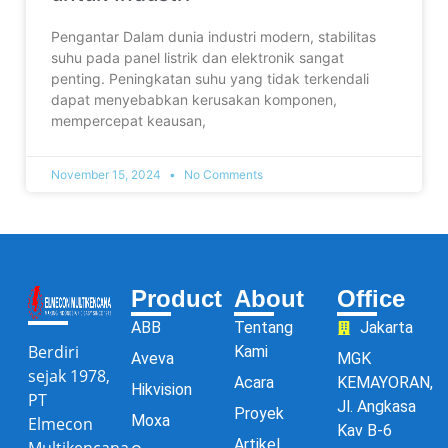
Pengantar Dalam dunia industri modern, stabilitas
suhu pada panel listrik dan elektronik sangat
penting. Peningkatan suhu yang tidak terkendali
dapat menyebabkan kerusakan komponen,
mempercepat keausan,
November 15, 2024
No Comments
Product
About
Office
ABB
Tentang
Jakarta
Berdiri
Kami
Aveva
MGK
sejak 1978,
Acara
KEMAYORAN,
Hikvision
PT
Jl. Angkasa
Proyek
Moxa
Elmecon
Kav B-6
Artikel
Multikencana