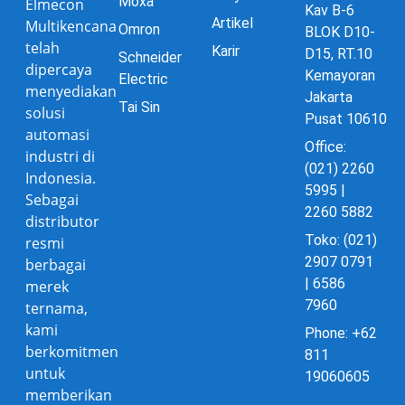
Moxa
Elmecon
Kav B-6
Artikel
Multikencana
Omron
BLOK D10-
telah
Karir
D15, RT.10
Schneider
dipercaya
Kemayoran
Electric
menyediakan
Jakarta
Tai Sin
solusi
Pusat 10610
automasi
Office:
industri di
(021) 2260
Indonesia.
5995 |
Sebagai
2260 5882
distributor
Toko: (021)
resmi
2907 0791
berbagai
| 6586
merek
7960
ternama,
kami
Phone: +62
berkomitmen
811
untuk
19060605
memberikan