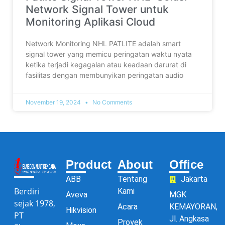
Network Signal Tower untuk
Monitoring Aplikasi Cloud
Network Monitoring NHL PATLITE adalah smart
signal tower yang memicu peringatan waktu nyata
ketika terjadi kegagalan atau keadaan darurat di
fasilitas dengan membunyikan peringatan audio
November 19, 2024
No Comments
Product
About
Office
ABB
Tentang
Jakarta
Berdiri
Kami
Aveva
MGK
sejak 1978,
Acara
KEMAYORAN,
Hikvision
PT
Jl. Angkasa
Proyek