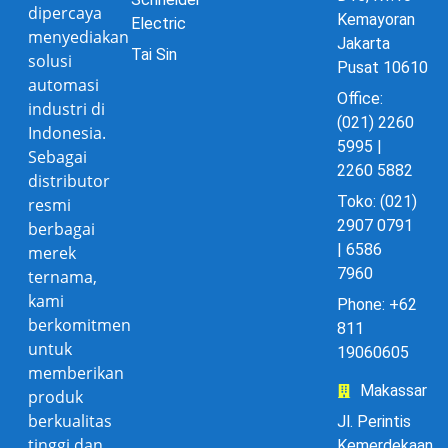
dipercaya
Kemayoran
Electric
menyediakan
Jakarta
Tai Sin
solusi
Pusat 10610
automasi
Office:
industri di
(021) 2260
Indonesia.
5995 |
Sebagai
2260 5882
distributor
Toko: (021)
resmi
2907 0791
berbagai
| 6586
merek
7960
ternama,
kami
Phone: +62
berkomitmen
811
untuk
19060605
memberikan
Makassar
produk
berkualitas
Jl. Perintis
tinggi dan
Kemerdekaan