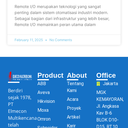
Remote I/O merupakan teknologi yang sangat
penting dalam sistem otomatisasi industri modern.
Sebagai bagian dari infrastruktur yang lebih besar,
Remote I/O memainkan peran utama dalam
February 11, 2025
No Comments
Product
About
Office
ABB
Tentang
Jakarta
Berdiri
Kami
Aveva
MGK
sejak 1978,
Acara
KEMAYORAN,
Hikvision
PT
Jl. Angkasa
Proyek
Moxa
Elmecon
Kav B-6
Artikel
Multikencana
Omron
BLOK D10-
telah
Karir
D15, RT.10
Schneider