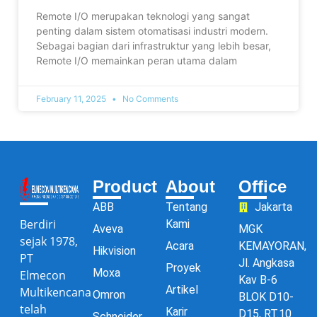
Remote I/O merupakan teknologi yang sangat
penting dalam sistem otomatisasi industri modern.
Sebagai bagian dari infrastruktur yang lebih besar,
Remote I/O memainkan peran utama dalam
February 11, 2025
No Comments
Product
About
Office
ABB
Tentang
Jakarta
Berdiri
Kami
Aveva
MGK
sejak 1978,
Acara
KEMAYORAN,
Hikvision
PT
Jl. Angkasa
Proyek
Moxa
Elmecon
Kav B-6
Artikel
Multikencana
Omron
BLOK D10-
telah
Karir
D15, RT.10
Schneider