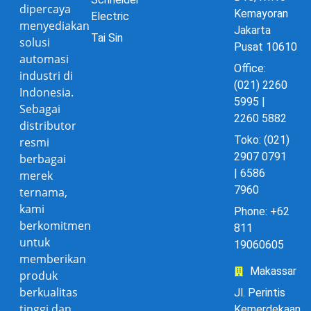
dipercaya
Kemayoran
Electric
menyediakan
Jakarta
Tai Sin
solusi
Pusat 10610
automasi
Office:
industri di
(021) 2260
Indonesia.
5995 |
Sebagai
2260 5882
distributor
Toko: (021)
resmi
2907 0791
berbagai
| 6586
merek
7960
ternama,
kami
Phone: +62
berkomitmen
811
untuk
19060605
memberikan
Makassar
produk
berkualitas
Jl. Perintis
tinggi dan
Kemerdekaan