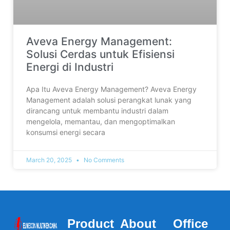
Aveva Energy Management:
Solusi Cerdas untuk Efisiensi
Energi di Industri
Apa Itu Aveva Energy Management? Aveva Energy
Management adalah solusi perangkat lunak yang
dirancang untuk membantu industri dalam
mengelola, memantau, dan mengoptimalkan
konsumsi energi secara
March 20, 2025
No Comments
Product
About
Office