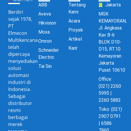
ABB
Tentang
Jakarta
Berdiri
Kami
Aveva
MGK
sejak 1978,
Acara
KEMAYORAN,
Hikvision
PT
Jl. Angkasa
Proyek
Moxa
Elmecon
Kav B-6
Artikel
Multikencana
Omron
BLOK D10-
telah
Karir
D15, RT.10
Schneider
dipercaya
Kemayoran
Electric
menyediakan
Jakarta
Tai Sin
solusi
Pusat 10610
automasi
Office:
industri di
(021) 2260
Indonesia.
5995 |
Sebagai
2260 5882
distributor
Toko: (021)
resmi
2907 0791
berbagai
| 6586
merek
7960