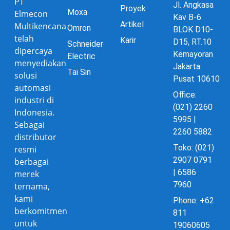
PT
Jl. Angkasa
Proyek
Moxa
Elmecon
Kav B-6
Artikel
Multikencana
Omron
BLOK D10-
telah
Karir
D15, RT.10
Schneider
dipercaya
Kemayoran
Electric
menyediakan
Jakarta
Tai Sin
solusi
Pusat 10610
automasi
Office:
industri di
(021) 2260
Indonesia.
5995 |
Sebagai
2260 5882
distributor
Toko: (021)
resmi
2907 0791
berbagai
| 6586
merek
7960
ternama,
kami
Phone: +62
berkomitmen
811
untuk
19060605