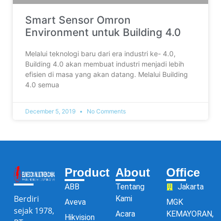
Smart Sensor Omron
Environment untuk Building 4.0
Melalui teknologi baru dari era industri ke- 4.0,
Building 4.0 akan membuat industri menjadi lebih
efisien di masa yang akan datang. Melalui Building
4.0 semua
December 5, 2019
No Comments
Product
About
Office
ABB
Tentang
Jakarta
Berdiri
Kami
Aveva
MGK
sejak 1978,
Acara
KEMAYORAN,
Hikvision