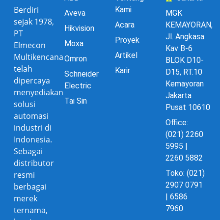
Berdiri
Kami
Aveva
MGK
sejak 1978,
Acara
KEMAYORAN,
Hikvision
PT
Jl. Angkasa
Proyek
Moxa
Elmecon
Kav B-6
Artikel
Multikencana
Omron
BLOK D10-
telah
Karir
D15, RT.10
Schneider
dipercaya
Kemayoran
Electric
menyediakan
Jakarta
Tai Sin
solusi
Pusat 10610
automasi
Office:
industri di
(021) 2260
Indonesia.
5995 |
Sebagai
2260 5882
distributor
Toko: (021)
resmi
2907 0791
berbagai
| 6586
merek
7960
ternama,