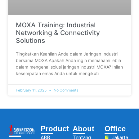
MOXA Training: Industrial
Networking & Connectivity
Solutions
Tingkatkan Keahlian Anda dalam Jaringan Industri
bersama MOXA Apakah Anda ingin memahami lebih
dalam mengenai solusi jaringan industri MOXA? Inilah
kesempatan emas Anda untuk mengikuti
February 11, 2025
No Comments
Product
About
Office
ABB
Tentang
Jakarta