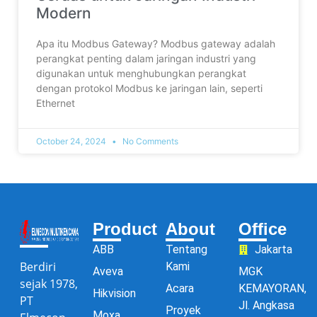
Modern
Apa itu Modbus Gateway? Modbus gateway adalah
perangkat penting dalam jaringan industri yang
digunakan untuk menghubungkan perangkat
dengan protokol Modbus ke jaringan lain, seperti
Ethernet
October 24, 2024
No Comments
Product
About
Office
ABB
Tentang
Jakarta
Berdiri
Kami
Aveva
MGK
sejak 1978,
Acara
KEMAYORAN,
Hikvision
PT
Jl. Angkasa
Proyek
Moxa