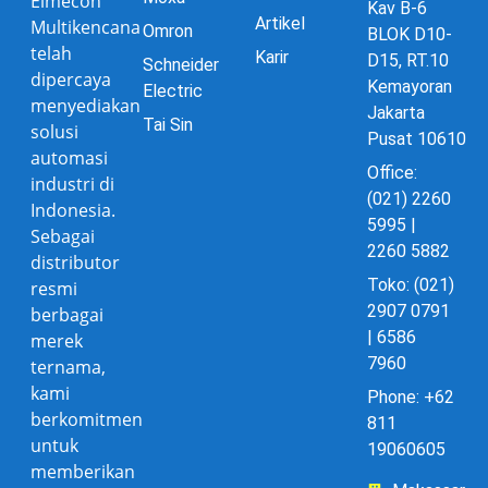
Elmecon
Kav B-6
Artikel
Multikencana
Omron
BLOK D10-
telah
Karir
D15, RT.10
Schneider
dipercaya
Kemayoran
Electric
menyediakan
Jakarta
Tai Sin
solusi
Pusat 10610
automasi
Office:
industri di
(021) 2260
Indonesia.
5995 |
Sebagai
2260 5882
distributor
Toko: (021)
resmi
2907 0791
berbagai
| 6586
merek
7960
ternama,
kami
Phone: +62
berkomitmen
811
untuk
19060605
memberikan