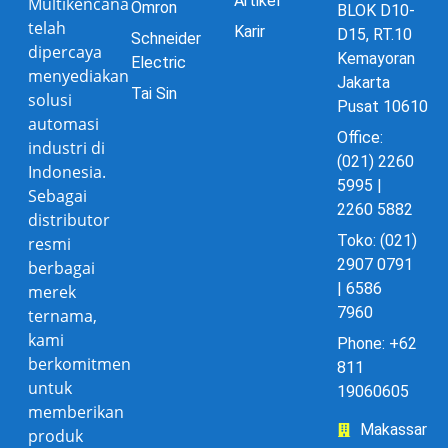
Artikel
Multikencana
Omron
BLOK D10-
telah
Karir
D15, RT.10
Schneider
dipercaya
Kemayoran
Electric
menyediakan
Jakarta
Tai Sin
solusi
Pusat 10610
automasi
Office:
industri di
(021) 2260
Indonesia.
5995 |
Sebagai
2260 5882
distributor
Toko: (021)
resmi
2907 0791
berbagai
| 6586
merek
7960
ternama,
kami
Phone: +62
berkomitmen
811
untuk
19060605
memberikan
Makassar
produk