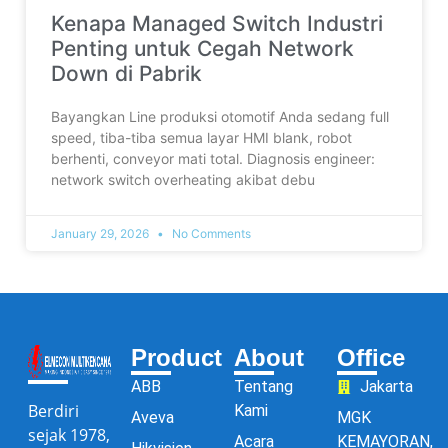
Kenapa Managed Switch Industri
Penting untuk Cegah Network
Down di Pabrik
Bayangkan Line produksi otomotif Anda sedang full
speed, tiba-tiba semua layar HMI blank, robot
berhenti, conveyor mati total. Diagnosis engineer:
network switch overheating akibat debu
January 29, 2026
No Comments
Product
About
Office
ABB
Tentang
Jakarta
Berdiri
Kami
Aveva
MGK
sejak 1978,
Acara
KEMAYORAN,