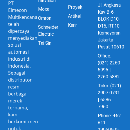
Hikvision
PT
Jl. Angkasa
Proyek
Moxa
Elmecon
Kav B-6
Artikel
Multikencana
Omron
BLOK D10-
telah
Karir
D15, RT.10
Schneider
dipercaya
Kemayoran
Electric
menyediakan
Jakarta
Tai Sin
solusi
Pusat 10610
automasi
Office:
industri di
(021) 2260
Indonesia.
5995 |
Sebagai
2260 5882
distributor
Toko: (021)
resmi
2907 0791
berbagai
| 6586
merek
7960
ternama,
kami
Phone: +62
berkomitmen
811
untuk
19060605