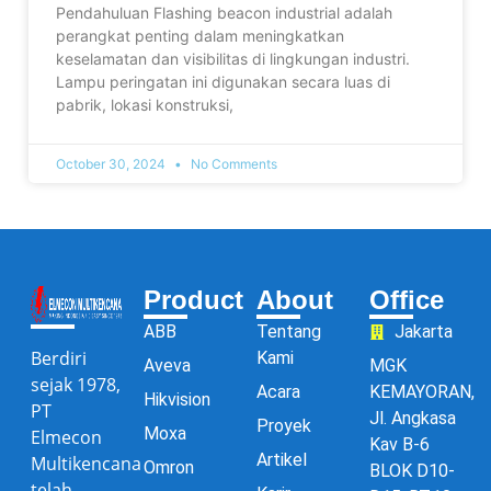
Pendahuluan Flashing beacon industrial adalah
perangkat penting dalam meningkatkan
keselamatan dan visibilitas di lingkungan industri.
Lampu peringatan ini digunakan secara luas di
pabrik, lokasi konstruksi,
October 30, 2024
No Comments
Product
About
Office
ABB
Tentang
Jakarta
Berdiri
Kami
Aveva
MGK
sejak 1978,
Acara
KEMAYORAN,
Hikvision
PT
Jl. Angkasa
Proyek
Moxa
Elmecon
Kav B-6
Artikel
Multikencana
Omron
BLOK D10-
telah