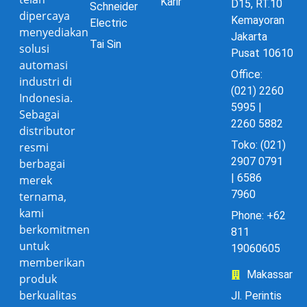
Karir
D15, RT.10
Schneider
dipercaya
Kemayoran
Electric
menyediakan
Jakarta
Tai Sin
solusi
Pusat 10610
automasi
Office:
industri di
(021) 2260
Indonesia.
5995 |
Sebagai
2260 5882
distributor
Toko: (021)
resmi
2907 0791
berbagai
| 6586
merek
7960
ternama,
kami
Phone: +62
berkomitmen
811
untuk
19060605
memberikan
Makassar
produk
berkualitas
Jl. Perintis