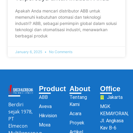
Apakah Anda mencari distributor ABB untuk
memenuhi kebutuhan otomasi dan teknologi
industri? ABB, sebagai pemimpin global dalam solusi
teknologi dan otomatisasi industri, menawarkan
berbagai produk
January 6, 2025
No Comments
Product
About
Office
ABB
Tentang
Jakarta
Berdiri
Kami
Aveva
MGK
sejak 1978,
Acara
KEMAYORAN,
Hikvision
PT
Jl. Angkasa
Proyek
Moxa
Elmecon
Kav B-6
Artikel
Multikencana