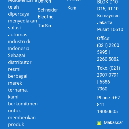
Omron
BLOK D10-
telah
Karir
D15, RT.10
Schneider
dipercaya
Kemayoran
Electric
menyediakan
Jakarta
Tai Sin
solusi
Pusat 10610
automasi
Office:
industri di
(021) 2260
Indonesia.
5995 |
Sebagai
2260 5882
distributor
Toko: (021)
resmi
2907 0791
berbagai
| 6586
merek
7960
ternama,
kami
Phone: +62
berkomitmen
811
untuk
19060605
memberikan
Makassar
produk