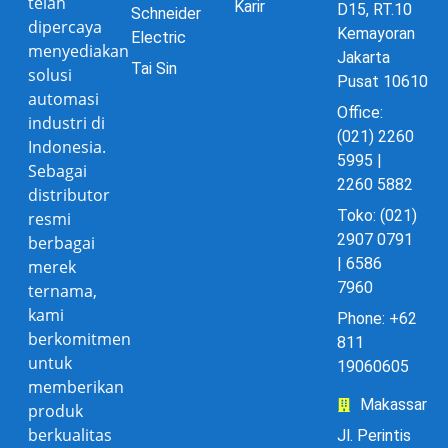
telah
Karir
D15, RT.10
Schneider
dipercaya
Kemayoran
Electric
menyediakan
Jakarta
Tai Sin
solusi
Pusat 10610
automasi
Office:
industri di
(021) 2260
Indonesia.
5995 |
Sebagai
2260 5882
distributor
Toko: (021)
resmi
2907 0791
berbagai
| 6586
merek
7960
ternama,
kami
Phone: +62
berkomitmen
811
untuk
19060605
memberikan
Makassar
produk
berkualitas
Jl. Perintis