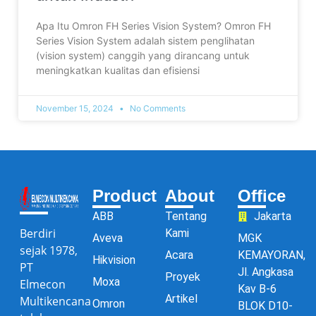
Apa Itu Omron FH Series Vision System? Omron FH
Series Vision System adalah sistem penglihatan
(vision system) canggih yang dirancang untuk
meningkatkan kualitas dan efisiensi
November 15, 2024
No Comments
Product
About
Office
ABB
Tentang
Jakarta
Berdiri
Kami
Aveva
MGK
sejak 1978,
Acara
KEMAYORAN,
Hikvision
PT
Jl. Angkasa
Proyek
Moxa
Elmecon
Kav B-6
Artikel
Multikencana
Omron
BLOK D10-