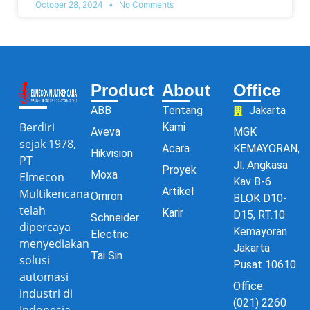
October 28, 2024
No Comments
Product
About
Office
ABB
Tentang
Jakarta
Berdiri
Kami
Aveva
MGK
sejak 1978,
Acara
KEMAYORAN,
Hikvision
PT
Jl. Angkasa
Proyek
Moxa
Elmecon
Kav B-6
Artikel
Multikencana
Omron
BLOK D10-
telah
Karir
D15, RT.10
Schneider
dipercaya
Kemayoran
Electric
menyediakan
Jakarta
Tai Sin
solusi
Pusat 10610
automasi
Office:
industri di
(021) 2260
Indonesia.